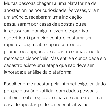
Muitas pessoas chegam a uma plataforma de
apostas online por curiosidade. Às vezes, viram
um anúncio, receberam uma indicação,
pesquisaram por casas de apostas ou se
interessaram por algum evento esportivo
específico. O primeiro contato costuma ser
rápido: a página abre, aparecem odds,
promoções, opções de cadastro e uma série de
mercados disponíveis. Mas entre a curiosidade e o
cadastro existe uma etapa que não deve ser
ignorada: a análise da plataforma.
Escolher onde apostar pela internet exige cuidado
porque o usuário vai lidar com dados pessoais,
dinheiro real e regras próprias de cada site. Uma
casa de apostas pode parecer atrativa no