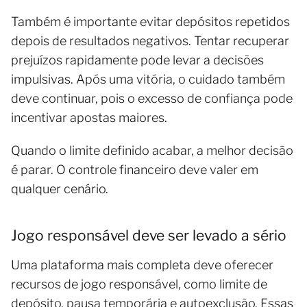
Também é importante evitar depósitos repetidos
depois de resultados negativos. Tentar recuperar
prejuízos rapidamente pode levar a decisões
impulsivas. Após uma vitória, o cuidado também
deve continuar, pois o excesso de confiança pode
incentivar apostas maiores.
Quando o limite definido acabar, a melhor decisão
é parar. O controle financeiro deve valer em
qualquer cenário.
Jogo responsável deve ser levado a sério
Uma plataforma mais completa deve oferecer
recursos de jogo responsável, como limite de
depósito, pausa temporária e autoexclusão. Essas