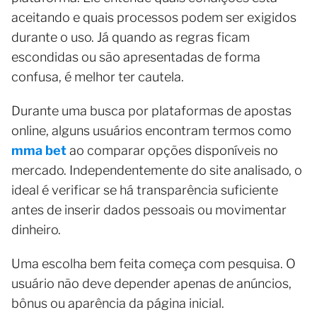
aceitando e quais processos podem ser exigidos
durante o uso. Já quando as regras ficam
escondidas ou são apresentadas de forma
confusa, é melhor ter cautela.
Durante uma busca por plataformas de apostas
online, alguns usuários encontram termos como
mma bet
ao comparar opções disponíveis no
mercado. Independentemente do site analisado, o
ideal é verificar se há transparência suficiente
antes de inserir dados pessoais ou movimentar
dinheiro.
Uma escolha bem feita começa com pesquisa. O
usuário não deve depender apenas de anúncios,
bônus ou aparência da página inicial.