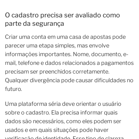
O cadastro precisa ser avaliado como
parte da segurança
Criar uma conta em uma casa de apostas pode
parecer uma etapa simples, mas envolve
informações importantes. Nome, documento, e-
mail, telefone e dados relacionados a pagamentos
precisam ser preenchidos corretamente.
Qualquer divergência pode causar dificuldades no
futuro.
Uma plataforma séria deve orientar o usuário
sobre o cadastro. Ela precisa informar quais
dados são necessários, como eles podem ser
usados e em quais situações pode haver
verificação de identidade. Esse tipo de clareza