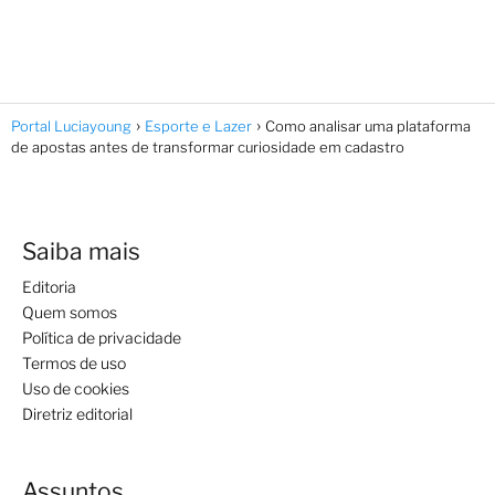
Portal Luciayoung
Esporte e Lazer
Como analisar uma plataforma
de apostas antes de transformar curiosidade em cadastro
Saiba mais
Editoria
Quem somos
Política de privacidade
Termos de uso
Uso de cookies
Diretriz editorial
Assuntos