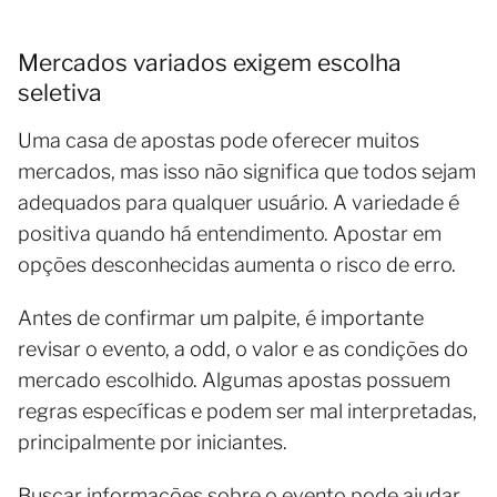
Mercados variados exigem escolha
seletiva
Uma casa de apostas pode oferecer muitos
mercados, mas isso não significa que todos sejam
adequados para qualquer usuário. A variedade é
positiva quando há entendimento. Apostar em
opções desconhecidas aumenta o risco de erro.
Antes de confirmar um palpite, é importante
revisar o evento, a odd, o valor e as condições do
mercado escolhido. Algumas apostas possuem
regras específicas e podem ser mal interpretadas,
principalmente por iniciantes.
Buscar informações sobre o evento pode ajudar