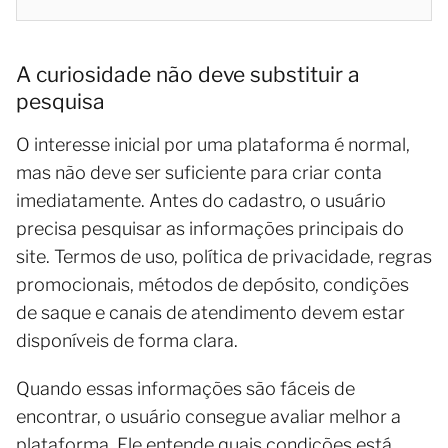
A curiosidade não deve substituir a
pesquisa
O interesse inicial por uma plataforma é normal,
mas não deve ser suficiente para criar conta
imediatamente. Antes do cadastro, o usuário
precisa pesquisar as informações principais do
site. Termos de uso, política de privacidade, regras
promocionais, métodos de depósito, condições
de saque e canais de atendimento devem estar
disponíveis de forma clara.
Quando essas informações são fáceis de
encontrar, o usuário consegue avaliar melhor a
plataforma. Ele entende quais condições está