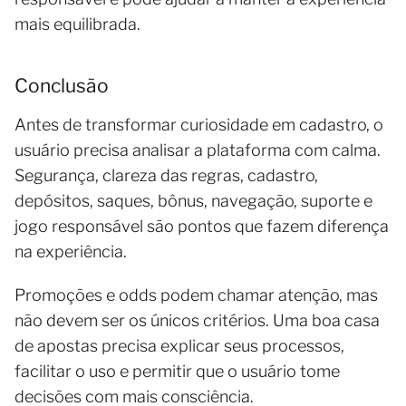
mais equilibrada.
Conclusão
Antes de transformar curiosidade em cadastro, o
usuário precisa analisar a plataforma com calma.
Segurança, clareza das regras, cadastro,
depósitos, saques, bônus, navegação, suporte e
jogo responsável são pontos que fazem diferença
na experiência.
Promoções e odds podem chamar atenção, mas
não devem ser os únicos critérios. Uma boa casa
de apostas precisa explicar seus processos,
facilitar o uso e permitir que o usuário tome
decisões com mais consciência.