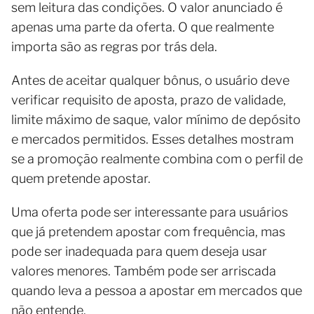
sem leitura das condições. O valor anunciado é
apenas uma parte da oferta. O que realmente
importa são as regras por trás dela.
Antes de aceitar qualquer bônus, o usuário deve
verificar requisito de aposta, prazo de validade,
limite máximo de saque, valor mínimo de depósito
e mercados permitidos. Esses detalhes mostram
se a promoção realmente combina com o perfil de
quem pretende apostar.
Uma oferta pode ser interessante para usuários
que já pretendem apostar com frequência, mas
pode ser inadequada para quem deseja usar
valores menores. Também pode ser arriscada
quando leva a pessoa a apostar em mercados que
não entende.